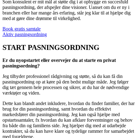
Som konsulent er mit mål at støtte dig i at opbygge en succesfuld
pasningsordning, der afspejler dine visioner. Uanset om du er ny i
branchen eller har mange års erfaring, står jeg klar til at hjælpe dig
med at gøre dine drømme til virkelighed.
Book gratis samtale
Aktiv pasningsordning
START PASNINGSORDNING
Er du nyopstartet eller overvejer du at starte en privat
pasningsordning?
Jeg tilbyder professionel rådgivning og støtte, så du kan få din
pasningsordning op at køre på den bedst mulige måde. Jeg følger
dig tæt gennem hele processen og sikrer, at du har de nødvendige
værktøjer og viden.
Dette kan blandt andet inkludere, hvordan du finder familier, der har
brug for din pasningsordning, samt hvordan du effektivt
markedsfører din pasningsordning. Jeg kan også hjælpe med
opstartssamtaler, fx hvordan du kan afklare forventninger og behov
fra både din og familiens side. Jeg hjælper dig med at udarbejde
kontrakter, så du kan have klare og tydelige rammer for samarbejdet
med forældrene.