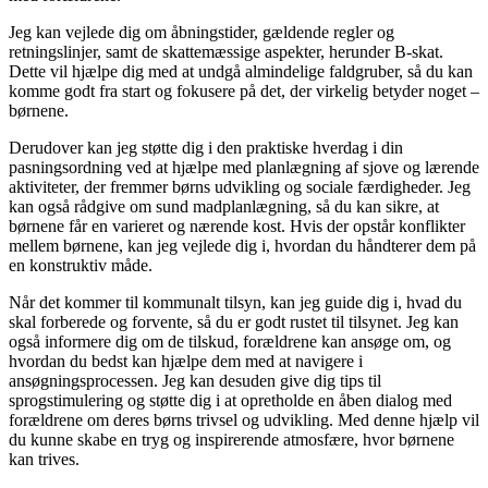
Jeg kan vejlede dig om åbningstider, gældende regler og
retningslinjer, samt de skattemæssige aspekter, herunder B-skat.
Dette vil hjælpe dig med at undgå almindelige faldgruber, så du kan
komme godt fra start og fokusere på det, der virkelig betyder noget –
børnene.
Derudover kan jeg støtte dig i den praktiske hverdag i din
pasningsordning ved at hjælpe med planlægning af sjove og lærende
aktiviteter, der fremmer børns udvikling og sociale færdigheder. Jeg
kan også rådgive om sund madplanlægning, så du kan sikre, at
børnene får en varieret og nærende kost. Hvis der opstår konflikter
mellem børnene, kan jeg vejlede dig i, hvordan du håndterer dem på
en konstruktiv måde.
Når det kommer til kommunalt tilsyn, kan jeg guide dig i, hvad du
skal forberede og forvente, så du er godt rustet til tilsynet. Jeg kan
også informere dig om de tilskud, forældrene kan ansøge om, og
hvordan du bedst kan hjælpe dem med at navigere i
ansøgningsprocessen. Jeg kan desuden give dig tips til
sprogstimulering og støtte dig i at opretholde en åben dialog med
forældrene om deres børns trivsel og udvikling. Med denne hjælp vil
du kunne skabe en tryg og inspirerende atmosfære, hvor børnene
kan trives.