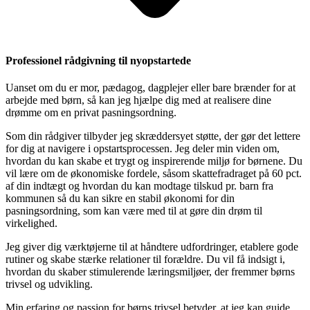
Professionel rådgivning til nyopstartede
Uanset om du er mor, pædagog, dagplejer eller bare brænder for at
arbejde med børn, så kan jeg hjælpe dig med at realisere dine
drømme om en privat pasningsordning.
Som din rådgiver tilbyder jeg skræddersyet støtte, der gør det lettere
for dig at navigere i opstartsprocessen. Jeg deler min viden om,
hvordan du kan skabe et trygt og inspirerende miljø for børnene. Du
vil lære om de økonomiske fordele, såsom skattefradraget på 60 pct.
af din indtægt og hvordan du kan modtage tilskud pr. barn fra
kommunen så du kan sikre en stabil økonomi for din
pasningsordning, som kan være med til at gøre din drøm til
virkelighed.
Jeg giver dig værktøjerne til at håndtere udfordringer, etablere gode
rutiner og skabe stærke relationer til forældre. Du vil få indsigt i,
hvordan du skaber stimulerende læringsmiljøer, der fremmer børns
trivsel og udvikling.
Min erfaring og passion for børns trivsel betyder, at jeg kan guide