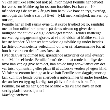
Vi kan slet ikke sætte ord nok på, hvor meget Pernille har betydet
for vores søn Malthe og for os som forældre. Fra han var 10
måneder og i de næste 2 år gav hun ham ikke bare en tryg hverdag,
men også den bedste start på livet – fyldt med kærlighed, nærvær og
omsorg.
Pernille har en helt særlig evne til at skabe tryghed og ro, samtidig
med at hun udfordrer børnene på deres niveau og giver dem
mulighed for at udvikle sig i deres eget tempo. Hendes ufattelige
nærvær og engagement gjorde, at vi altid vidste, at Malthe var i de
bedste hænder. Vi har set ham vokse og udvikle sig under hendes
kærlige og kompetente vejledning, og vi er så taknemmelige for, at
hun har været en del af hans første år.
Hver dag var fyldt med leg, spændende aktiviteter og små eventyr,
som Malthe elskede. Pernille formåede altid at møde ham lige dér,
hvor han var, og give ham det, han havde brug for – uanset om det
var trøst, opmuntring eller plads til at udforske verden på egen hånd.
Vi føler os enormt heldige at have haft Pernille som dagplejemor og
kan kun give hende vores allerbedste anbefalinger til andre forældre,
der ønsker en tryg og kærlig start på livet for deres barn. Tak,
Pernille, for alt du har gjort for Malthe – du vil altid have en helt
særlig plads i vores hjerter!
Mitzi og Andreas