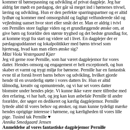
kommer til børnepasning og udvikling af privat dagpleje. Jeg har
aldrig før mødt en pædagog, der går så meget ind i børnenes trivsel,
læring og udvikling. Hun er den perfekte sparringspartner og er altid
lydhør og kommer med omsorgsfuld og fagligt velfunderede råd og
vejledning uanset hvor stort eller småt det er. Man er aldrig i tvivl
om Pernilles store faglige viden og et grundlæggende ønske om, at
give børn og forældre den største tryghed og det bedste grundlag for,
at komme trygt fra start og videre ud i livet. En dagplejer der er
pædagoguddannet og lokalpolitikker med børns trivsel som
hjertesag, hvad kan man ellers ønske sig?
Mitzi Viola Vestergaard Kjær
Jeg vil gerne rose Pernille, som har været dagplejemor for vores
datter. Hendes omsorg og engagement er helt exceptionelt, og hun
skaber et varmt og trygt miljø for børnene. Pernille har en fantastisk
evne til at forstå hvert barns behov og udvikling, hvilket gjorde
hende til en uvurderlig støtte i vores datters liv. Hun er altid
tålmodig, kreativ og opmuntrende, og vi har set vores datter
blomstre under hendes pleje. Vi kunne ikke være mere tilfredse med
den erfaring, vi har haft, og jeg kan kun anbefale Pernille til andre
forældre, der søger en dedikeret og kærlig dagplejemor. Pernille
lyttede altid til vores behov og ønsker, og man kunne tydeligt mærke
hendes oprigtige interesse i børnene, og kærligheden til vores lille
pige. Tusind tak Pernille ♥️
Annika Smedgaard Jensen
Anmeldelse af vores fantastiske dagplejemor Pernille